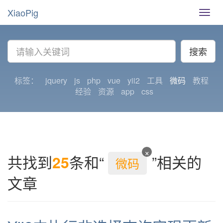
XiaoPig
导
航
切
换
搜索
标签：
jquery
js
php
vue
yii2
工具
微码
教程
经验
资源
app
css
×
共找到
25
条和“
”相关的
微码
文章