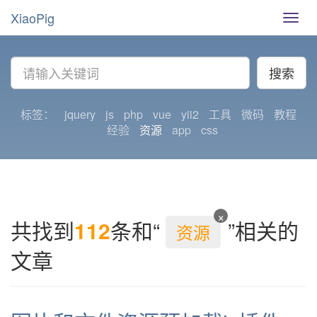
XiaoPig
导
航
切
换
搜索
标签：
jquery
js
php
vue
yii2
工具
微码
教程
经验
资源
app
css
×
共找到
112
条和“
”相关的
资源
文章