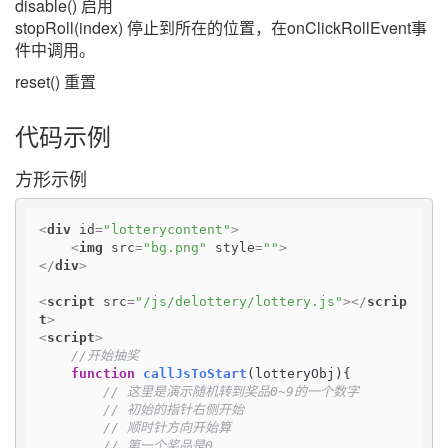
disable() 启用
stopRoll(index) 停止到所在的位置，在onClickRollEvent事
件中调用。
reset() 重置
代码示例
方形示例
<
div
id
=
"lotterycontent"
>
<
img
src
=
"bg.png"
style
=
""
>
</
div
>
<
script
src
=
"/js/delottery/lottery.js"
>
</
scrip
t
>
<
script
>
//开始抽奖
function
callJsToStart
(
lotteryObj
){

// 这里是演示随机转到奖品0~9的一个数字
// 初始的指针右侧开始
// 顺时针方向开始算
// 第一个奖品是0