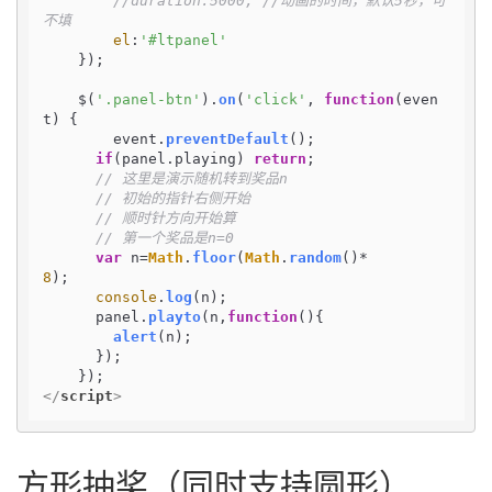
//duration:5000, //动画的时间，默认5秒，可
不填
el
:
'#ltpanel'
    });

    $(
'.panel-btn'
).
on
(
'click'
, 
function
(
even
t
) {

        event.
preventDefault
();        

if
(panel.
playing
) 
return
;        

// 这里是演示随机转到奖品n
// 初始的指针右侧开始
// 顺时针方向开始算
// 第一个奖品是n=0
var
 n=
Math
.
floor
(
Math
.
random
()*
8
);        

console
.
log
(n);

      panel.
playto
(n,
function
(
){

alert
(n);

      });

</
script
>
方形抽奖（同时支持圆形）