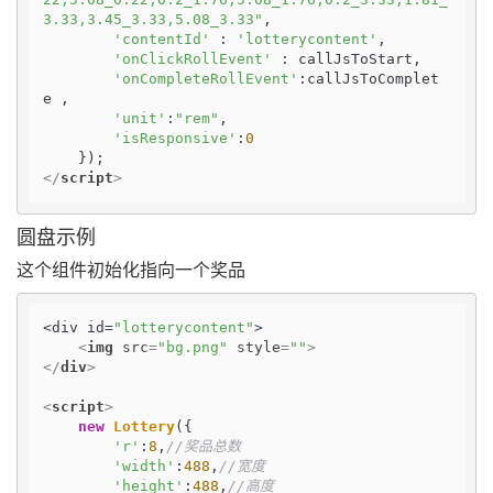
3.33,3.45_3.33,5.08_3.33"
,

'contentId'
 : 
'lotterycontent'
,

'onClickRollEvent'
 : callJsToStart,

'onCompleteRollEvent'
:callJsToComplet
e ,

'unit'
:
"rem"
,

'isResponsive'
:
0
</
script
>
圆盘示例
这个组件初始化指向一个奖品
<div id=
"lotterycontent"
>

<
img
src
=
"bg.png"
style
=
""
>
</
div
>
<
script
>
new
Lottery
({

'r'
:
8
,
//奖品总数
'width'
:
488
,
//宽度
'height'
:
488
,
//高度