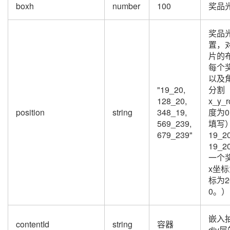
boxh
number
100
奖品
奖品
置，
片的
每个
以及
"19_20,
分割
128_20,
x_y_
position
string
348_19,
度为
569_239,
填写
679_239"
19_
19_
一个
x坐标
标为2
0。）
嵌入
contentId
string
容器
div层