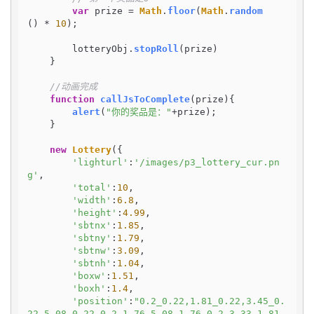
var
 prize = 
Math
.
floor
(
Math
.
random
() * 
10
);

        lotteryObj.
stopRoll
(prize)

    }

//动画完成
function
callJsToComplete
(
prize
){

alert
(
"你的奖品是："
+prize);

    }

new
Lottery
({

'lighturl'
:
'/images/p3_lottery_cur.pn
g'
,

'total'
:
10
,

'width'
:
6.8
,

'height'
:
4.99
,

'sbtnx'
:
1.85
,

'sbtny'
:
1.79
,

'sbtnw'
:
3.09
,

'sbtnh'
:
1.04
,

'boxw'
:
1.51
,

'boxh'
:
1.4
,

'position'
:
"0.2_0.22,1.81_0.22,3.45_0.
22,5.08_0.22,0.2_1.76,5.08_1.76,0.2_3.33,1.81_