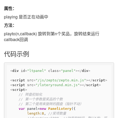
属性：
playing 是否正在动画中
方法：
playto(n,callback) 旋转到第n个奖品，旋转结束运行
callback回调
代码示例
<
div
id
=
"ltpanel"
class
=
"panel"
>
</
div
>
<
script
src
=
"/js/zepto/zepto.min.js"
>
</
script
>
<
script
src
=
"/loteryround.min.js"
>
</
script
>
<
script
>
// 转盘初始化
// 第一个参数是奖品的个数
// 第二个是用来旋转的圆盘（指针不动）
var
 panel=
new
PanelLotery
({

length
:
8
, 
//奖项数量   