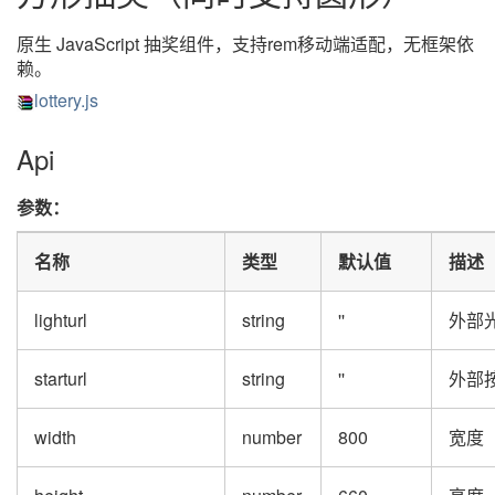
原生 JavaScript 抽奖组件，支持rem移动端适配，无框架依
赖。
lottery.js
Api
参数：
名称
类型
默认值
描述
lighturl
string
''
外部
starturl
string
''
外部
width
number
800
宽度