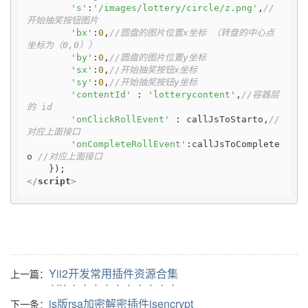
's'
:
'/images/lottery/circle/z.png'
,
//
开始抽奖按钮图片
'bx'
:
0
,
//圆盘的图片位置x坐标 （转盘的中心点
坐标为（0,0））
'by'
:
0
,
//圆盘的图片位置y坐标
'sx'
:
0
,
//开始抽奖按钮x坐标
'sy'
:
0
,
//开始抽奖按钮y坐标
'contentId'
 : 
'lotterycontent'
,
//容器层
的 id 
'onClickRollEvent'
 : callJsToStarto,
//
对应上面接口
'onCompleteRollEvent'
:callJsToComplete
o 
//对应上面接口
</
script
>
Yii2开发常用插件资源合集
上一篇：
js版rsa加密解密插件jsencrypt
下一条：