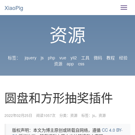
XiaoPig
导
航
切
资源
换
标签：
jquery
js
php
vue
yii2
工具
微码
教程
经验
资源
app
css
圆盘和方形抽奖插件
2022年02月25日
阅读1057次
分类：
资源
标签：
js
资源
版权声明：本文为博主原创或转载自网络，遵循
CC 4.0 BY-