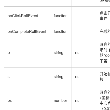
点击
onClickRollEvent
function
事件
onCompleteRollEvent
function
完成
圆盘
填时
b
string
null
器“
co
下第
开始
s
string
null
片
圆盘
x坐
bx
number
null
中心
（0,