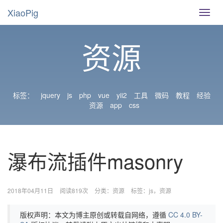
XiaoPig
导
航
切
资源
换
标签：
jquery
js
php
vue
yii2
工具
微码
教程
经验
资源
app
css
瀑布流插件masonry
2018年04月11日
阅读819次
分类：
资源
标签：
js
资源
版权声明：本文为博主原创或转载自网络，遵循
CC 4.0 BY-