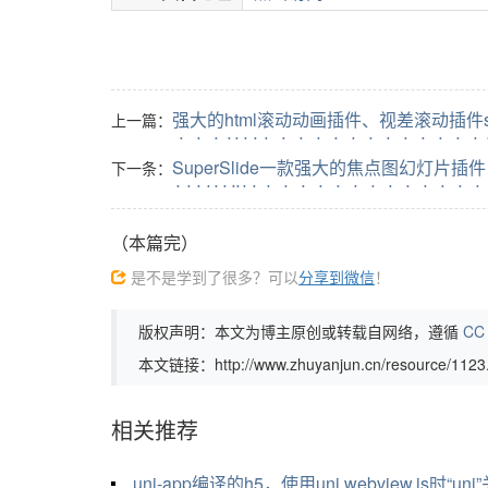
强大的html滚动动画插件、视差滚动插件scro
上一篇：
SuperSlide一款强大的焦点图幻灯片插件
下一条：
（本篇完）
是不是学到了很多？可以
分享到微信
！
版权声明：本文为博主原创或转载自网络，遵循
CC 
本文链接：http://www.zhuyanjun.cn/resource/1123.
相关推荐
uni-app编译的h5，使用uni.webview.js时“uni