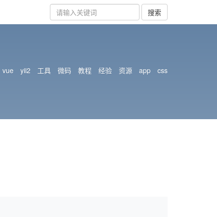
搜索
vue
yii2
工具
微码
教程
经验
资源
app
css