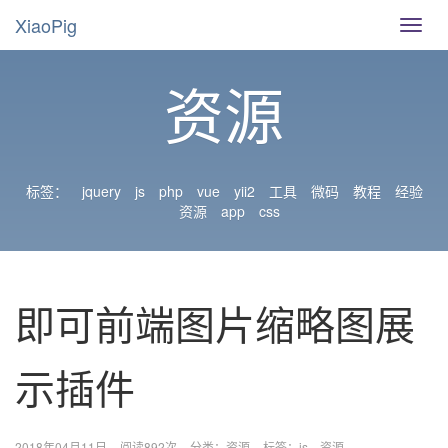
XiaoPig
导
航
切
资源
换
标签：
jquery
js
php
vue
yii2
工具
微码
教程
经验
资源
app
css
即可前端图片缩略图展
示插件
2018年04月11日
阅读892次
分类：
资源
标签：
js
资源