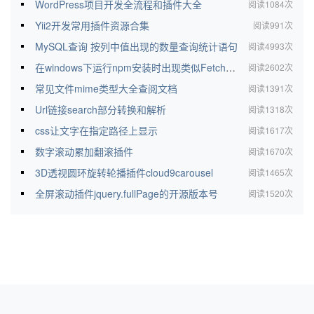
WordPress项目开发全流程和插件大全
阅读1084次
Yii2开发常用插件资源合集
阅读991次
MySQL查询 按列中值出现的数量查询统计语句
阅读4993次
在windows下运行npm安装时出现类似FetchError: request to *** failed, reason: connect ECONNREFUSED 127.0.0.1:***的报错解决办法
阅读2602次
常见文件mime类型大全查阅文档
阅读1391次
Url链接search部分转换和解析
阅读1318次
css让文字在指定路径上显示
阅读1617次
数字滚动累加翻滚插件
阅读1670次
3D透视圆环旋转轮播插件cloud9carousel
阅读1465次
全屏滚动插件jquery.fullPage的开源版本号
阅读1520次