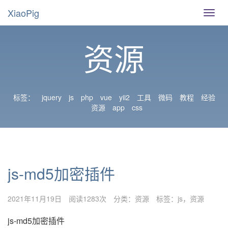
XiaoPig
导
航
切
资源
换
标签：
jquery
js
php
vue
yii2
工具
微码
教程
经验
资源
app
css
js-md5加密插件
2021年11月19日
阅读1283次
分类：
资源
标签：
js
资源
js-md5加密插件