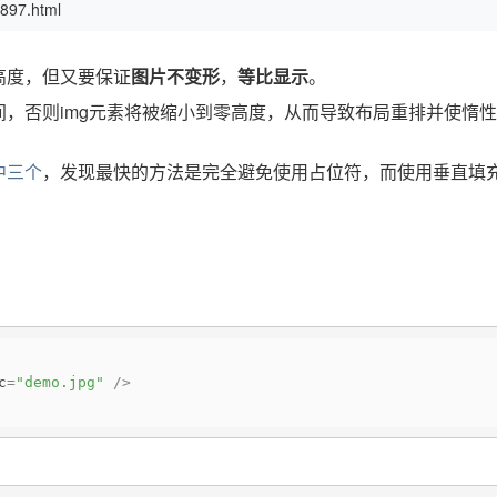
897.html
高度，但又要保证
图片不变形
，
等比显示
。
，否则img元素将被缩小到零高度，从而导致布局重排并使惰
中三个
，发现最快的方法是完全避免使用占位符，而使用垂直填
c
=
"demo.jpg"
 />