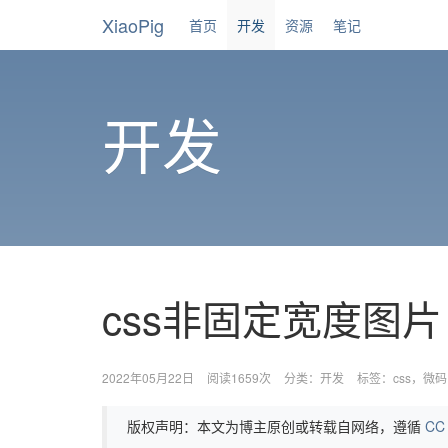
XiaoPig
首页
开发
资源
笔记
开发
css非固定宽度图
2022年05月22日
阅读1659次
分类：
开发
标签：
css
微码
版权声明：本文为博主原创或转载自网络，遵循
CC 