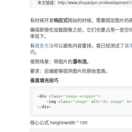
本文链接：http://www.zhuyanjun.cn/development/1
有时候开发
响应式
网站的时候，需要固定图片的
确保即使在加载图像之前，它们也要占用一些空间
率低下。
有
很多方法
可以避免内容重排。我已经测试了
其
巧。
使用场景：带图片的
瀑布流
。
要求：后端能够提供图片的原始宽高。
垂直填充技巧
<
div
class
=
"image-wrapper"
>
<
img
class
=
"image"
alt
=
"An image"
sr
</
div
>
核心公式 height/width * 100