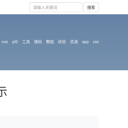
搜索
vue
yii2
工具
微码
教程
经验
资源
app
css
示