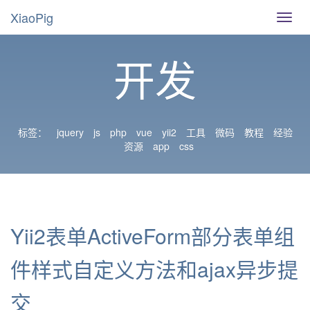
XiaoPig
导
航
切
开发
换
标签：
jquery
js
php
vue
yii2
工具
微码
教程
经验
资源
app
css
Yii2表单ActiveForm部分表单组
件样式自定义方法和ajax异步提
交