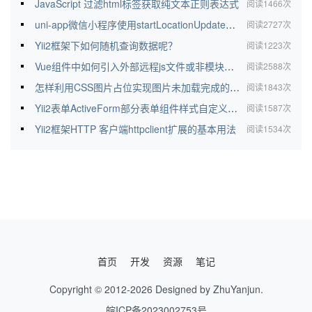
JavaScript 过滤html标签获取纯文本正则表达式
阅读1466次
uni-app微信小程序使用startLocationUpdateBackground时注意事项
阅读2727次
Yii2框架下如何随机查询数据呢？
阅读1223次
Vue组件中如何引入外部远程js文件或非模块规范js文件
阅读2588次
怎样利用CSS图片占位实现图片未加载完成的情况下保持图片占位区的宽高比
阅读1843次
Yii2表单ActiveForm部分表单组件样式自定义方法和ajax异步提交
阅读1587次
Yii2框架HTTP 客户端httpclient扩展的基本用法
阅读1534次
首页
开发
资源
笔记
Copyright © 2012-2026 Designed by ZhuYanjun.
皖ICP备2023002753号