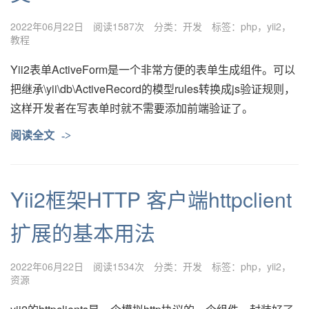
2022年06月22日
阅读1587次
分类：
开发
标签：
php
yii2
教程
Yii2表单ActiveForm是一个非常方便的表单生成组件。可以
把继承\yii\db\ActiveRecord的模型rules转换成js验证规则，
这样开发者在写表单时就不需要添加前端验证了。
阅读全文
->
Yii2框架HTTP 客户端httpclient
扩展的基本用法
2022年06月22日
阅读1534次
分类：
开发
标签：
php
yii2
资源