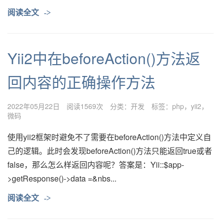
阅读全文
->
Yii2中在beforeAction()方法返
回内容的正确操作方法
2022年05月22日
阅读1569次
分类：
开发
标签：
php
yii2
微码
使用yii2框架时避免不了需要在beforeAction()方法中定义自
己的逻辑。此时会发现beforeAction()方法只能返回true或者
false，那么怎么样返回内容呢？答案是：Yii::$app-
>getResponse()->data =&nbs...
阅读全文
->