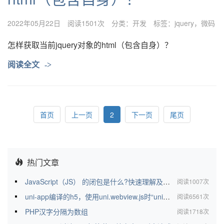
2022年05月22日
阅读1501次
分类：
开发
标签：
jquery
微码
怎样获取当前jquery对象的html（包含自身）？
阅读全文
->
首页
上一页
2
下一页
尾页
热门文章
JavaScript（JS） 的闭包是什么?快速理解及其相关知识
阅读1007次
uni-app编译的h5，使用uni.webview.js时“uni”关键词冲突解决
阅读6561次
PHP汉字分隔为数组
阅读1718次